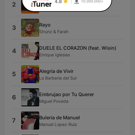
A la repompa
2
Macarena
Rayo
3
Strunz & Farah
DUELE EL CORAZON (feat. Wisin)
4
Enrique Iglesias
Alegria de Vivir
5
La Barberia del Sur
Embrujao por Tu Querer
6
Miguel Poveda
Buleria de Manuel
7
Manuel Lopez-Ruiz