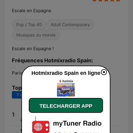
Escale en Espagne
Pop / Top 40
Adult Contemporary
Musiques du monde
Escale en Espagne !
Fréquences Hotmixradio Spain:
Paris:
Online
Hotmixradio Spain en ligne
Top titres
7 derniers jours
30 derniers jours
TELECHARGER APP
Lel-lere-bay-bay
1
Manuel El Chachi