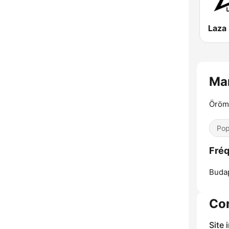
Laza
Ma
Öröm
Pop
Fré
Buda
Co
Site 