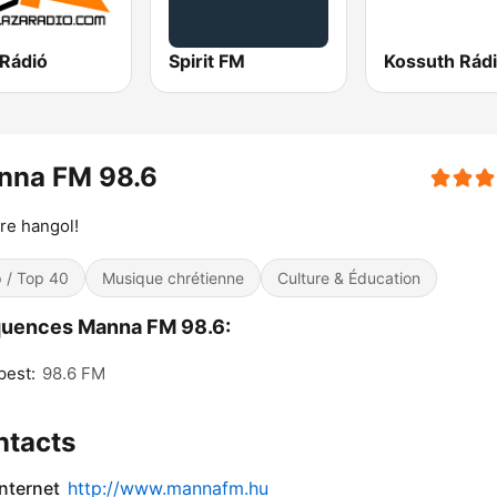
 Rádió
Spirit FM
Kossuth Rád
nna FM 98.6
re hangol!
 / Top 40
Musique chrétienne
Culture & Éducation
quences Manna FM 98.6:
pest:
98.6 FM
ntacts
internet
http://www.mannafm.hu