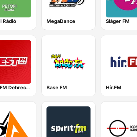
i Rádió
MegaDance
Sláger FM
Best FM Debrecen
Base FM
Hír.FM