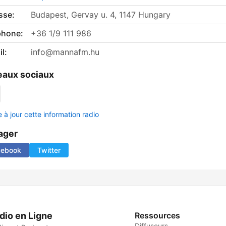
sse:
Budapest, Gervay u. 4, 1147 Hungary
phone:
+36 1/9 111 986
l:
info@mannafm.hu
aux sociaux
 à jour cette information radio
ager
cebook
Twitter
dio en Ligne
Ressources
Diffuseurs