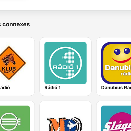
s connexes
rádió
Rádió 1
Danubius Rá