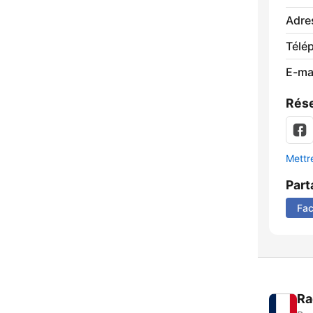
Adre
Télé
E-mai
Rése
Mettre
Part
Fa
Ra