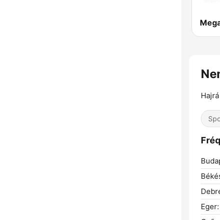
Meg
Nem
Hajrá
Spo
Fréq
Buda
Béké
Debr
Eger: