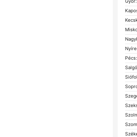
Győr:
Kapos
Kecs
Misko
Nagyk
Nyíre
Pécs:
Salgó
Siófo
Sopr
Szeg
Szeks
Szoln
Szom
Széke