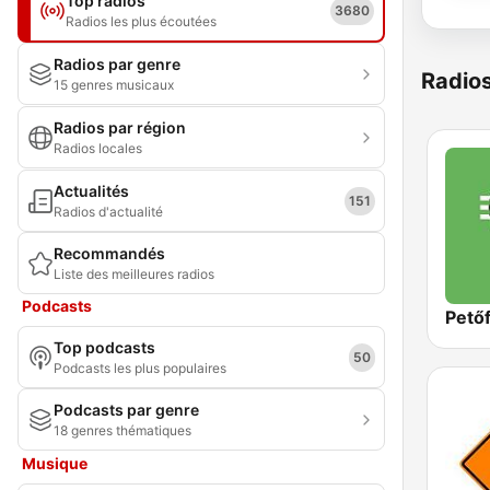
Top radios
3680
Radios les plus écoutées
Radios par genre
Radio
15 genres musicaux
Radios par région
Radios locales
Actualités
151
Radios d'actualité
Recommandés
Liste des meilleures radios
Podcasts
Petőf
Top podcasts
50
Podcasts les plus populaires
Podcasts par genre
18 genres thématiques
Musique