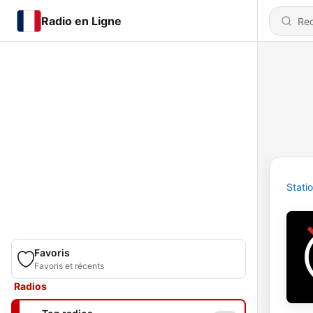
Radio en Ligne
Stati
Favoris
Favoris et récents
Radios