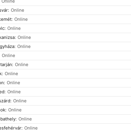
Online
vár:
Online
kemét:
Online
lc:
Online
anizsa:
Online
gyháza:
Online
Online
tarján:
Online
k:
Online
on:
Online
ed:
Online
zárd:
Online
ok:
Online
bathely:
Online
sfehérvár:
Online