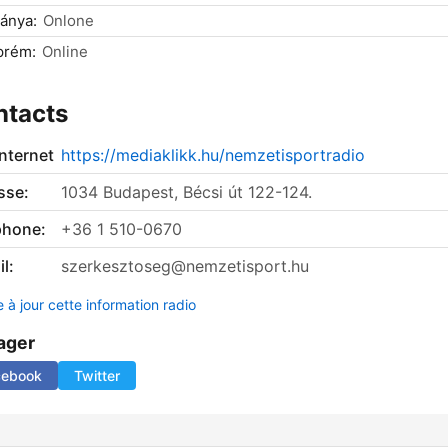
ánya:
Onlone
prém:
Online
ntacts
internet
https://mediaklikk.hu/nemzetisportradio
sse:
1034 Budapest, Bécsi út 122-124.
phone:
+36 1 510-0670
l:
szerkesztoseg@nemzetisport.hu
 à jour cette information radio
ager
cebook
Twitter