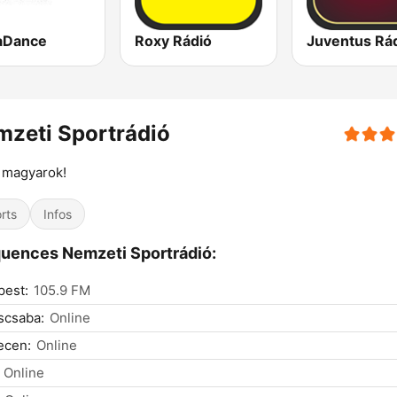
aDance
Roxy Rádió
Juventus Rá
zeti Sportrádió
 magyarok!
rts
Infos
uences Nemzeti Sportrádió:
pest:
105.9 FM
scsaba:
Online
ecen:
Online
Online