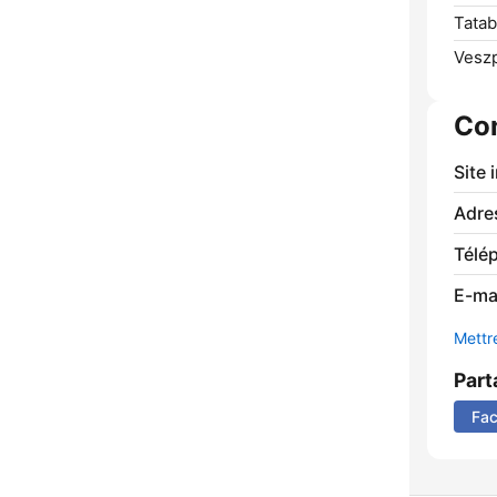
Tatab
Vesz
Co
Site 
Adre
Télé
E-mai
Mettre
Part
Fa