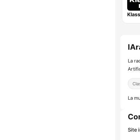
IAr
La ra
Artifi
Cla
La mu
Co
Site 