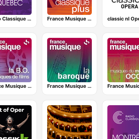
Radio Classique Quebec 92.7
France Musique Classique Plus
classic nl Op
France Musique La B.O. Musiques de Films
France Musique La Baroque