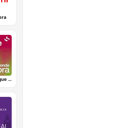
era
France Musique Musiques du monde Ocora