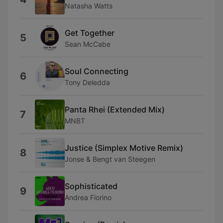
Natasha Watts
Get Together
5
Sean McCabe
Soul Connecting
6
Tony Deledda
Panta Rhei (Extended Mix)
7
MNBT
Justice (Simplex Motive Remix)
8
Jonse & Bengt van Steegen
Sophisticated
9
Andrea Fiorino