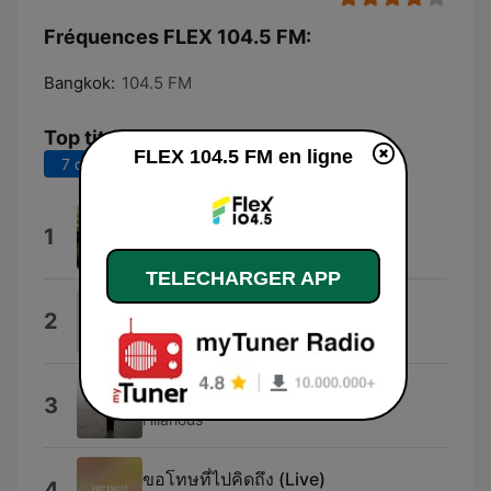
Fréquences FLEX 104.5 FM:
Bangkok:
104.5 FM
Top titres
FLEX 104.5 FM en ligne
7 derniers jours
30 derniers jours
Momento Espírita
1
Momento Espírita
TELECHARGER APP
INK
2
Ink Waruntorn
ไม่มีวันไหนที่ไม่คิดถึง
3
Hilarious
ขอโทษที่ไปคิดถึง (Live)
4