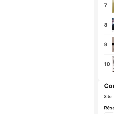
7
8
9
10
Co
Site 
Rése