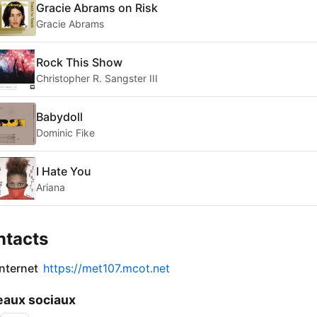
Gracie Abrams on Risk
Gracie Abrams
Rock This Show
Christopher R. Sangster III
Babydoll
Dominic Fike
I Hate You
Ariana
ntacts
internet
https://met107.mcot.net
aux sociaux