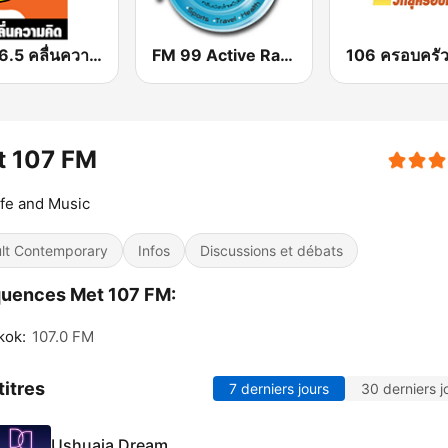
FM 96.5 คลื่นความคิด Thinking Radio
FM 99 Active Radio
106 ครอบครัว
t 107 FM
ife and Music
lt Contemporary
Infos
Discussions et débats
quences Met 107 FM:
kok:
107.0 FM
titres
7 derniers jours
30 derniers j
Ushuaia Dream