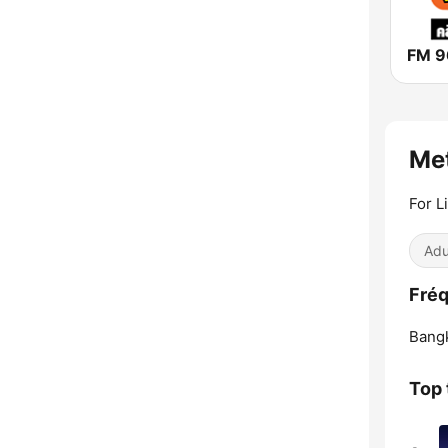
Me
For L
Adu
Fré
Bang
Top 