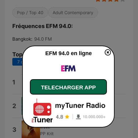
Pop / Top 40
Adult Contemporary
Fréquences EFM 94.0:
Bangkok:
94.0 FM
EFM 94.0 en ligne
Top titres
7 derniers jours
30 derniers jours
Hot Jam
1
Curtis Frederick Schwartz
TELECHARGER APP
Dolphin Dance
2
William Bell
ลังเล
3
PP Krit