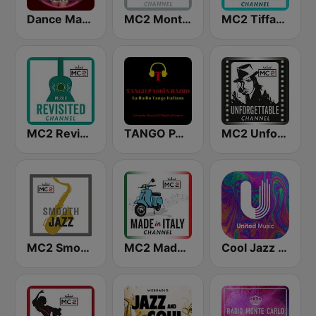
Dance Machine
MC2 Montenapoleone Channel
MC2 Tiffany Channel
MC2 Revisited Channel
TANGO PASION RADIO
MC2 Unforgettable Channel
MC2 Smooth Jazz Channel
MC2 Made In Italy Channel
Cool Jazz Hits - United Music