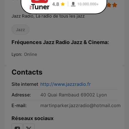
Jazz Radio, La radio de tous les jazz
Jazz
Fréquences Jazz Radio Jazz & Cinema:
Lyon:
Online
Contacts
Site internet
http://www.jazzradio.fr
Adresse:
40 Quai Rambaud 69002 Lyon
E-mail:
martinparker.jazzradio@hotmail.com
Réseaux sociaux