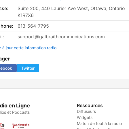
sse:
Suite 200, 440 Laurier Ave West, Ottawa, Ontario
K1R7X6
phone:
613-564-7795
l:
support@galbraithcommunications.com
 à jour cette information radio
ager
cebook
Twitter
dio en Ligne
Ressources
Diffuseurs
ios et Podcasts
Widgets
Match de foot à la radio