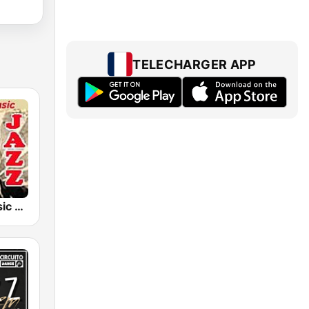
TELECHARGER APP
RadioSkyMusic Jazz