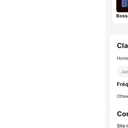
Boss
Cla
Home 
Jaz
Fréq
Ottaw
Co
Site 