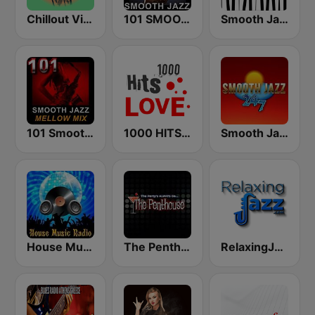
Chillout Vibes
101 SMOOTH JAZZ
Smooth Jazz - Groov
101 Smooth Jazz Mellow Mix
1000 HITS Love
Smooth Jazz 247
House Music Radio
The Penthouse
RelaxingJazz.com - Smooth Jazz