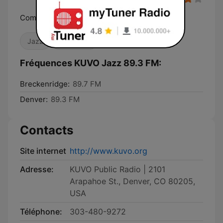
Community, Culture, Music
Jazz
Publiques
Fréquences KUVO Jazz 89.3 FM:
Breckenridge:
89.7 FM
Denver:
89.3 FM
Contacts
Site internet
http://www.kuvo.org
Adresse:
KUVO Public Radio | 2101
Arapahoe St., Denver, CO 80205,
USA
Téléphone:
303-480-9272