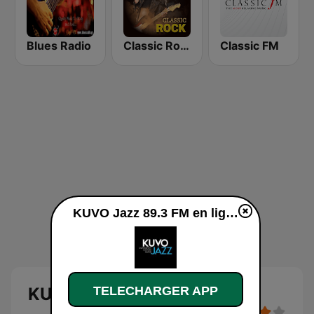
Blues Radio
Classic Rock Station
Classic FM
KUVO Jazz 89.3 FM en ligne
TELECHARGER APP
KUVO Jazz 89.3 FM