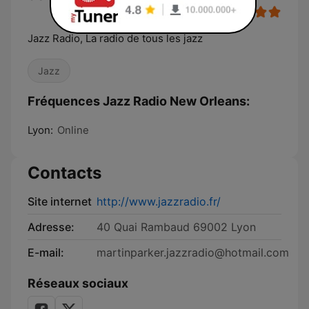
Jazz Radio, La radio de tous les jazz
Jazz
Fréquences Jazz Radio New Orleans:
Lyon:
Online
Contacts
Site internet
http://www.jazzradio.fr/
Adresse:
40 Quai Rambaud 69002 Lyon
E-mail:
martinparker.jazzradio@hotmail.com
Réseaux sociaux