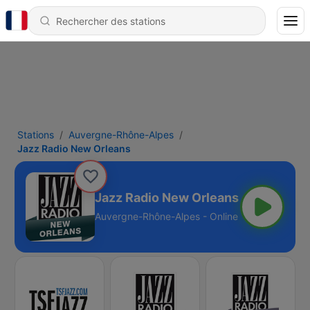
Stations
Auvergne-Rhône-Alpes
Jazz Radio New Orleans
Jazz Radio New Orleans
Auvergne-Rhône-Alpes - Online