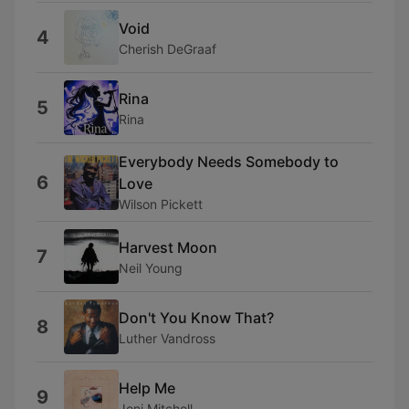
Void
4
Cherish DeGraaf
Rina
5
Rina
Everybody Needs Somebody to
6
Love
Wilson Pickett
Harvest Moon
7
Neil Young
Don't You Know That?
8
Luther Vandross
Help Me
9
Joni Mitchell