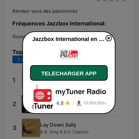
Rendez-vous des passionnés
Fréquences Jazzbox International:
Goussainville:
Online
Jazzbox International en ligne
Top titres
7 derniers jours
30 derniers jours
TELECHARGER APP
Apres-Midi
1
Orko
For Me Formidable
2
Charles Aznavour
Lay Down Sally
3
B.B. King & Eric Clapton