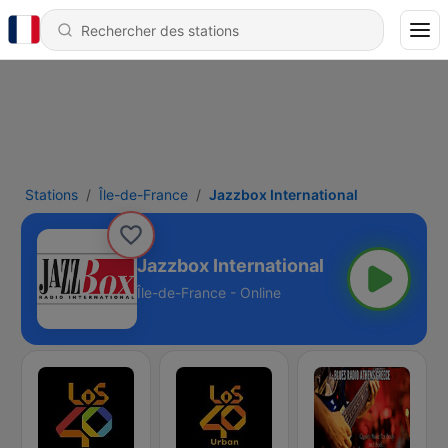
Stations
Île-de-France
Jazzbox International
Jazzbox International
Île-de-France - Online