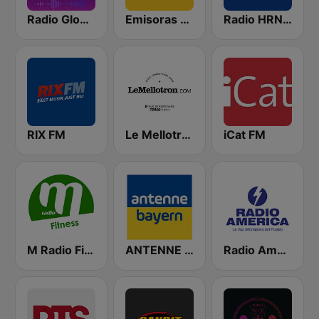
Radio Globo Honduras
Emisoras Unidas
Radio HRN 92.9 FM
RIX FM
Le Mellotron
iCat FM
M Radio Fitness
ANTENNE BAYERN
Radio América