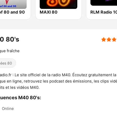
of 80 and 90
MAXI 80
0 80's
ue fraîche
ées 80
dio.fr : Le site officiel de la radio M40. Écoutez gratuitement la
ue en ligne, retrouvez les podcast des émissions, les clips vid
its et les vidéos M40.
quences M40 80's:
:
Online