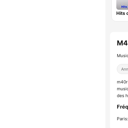
Hits 
M4
Musiq
Ann
m40ra
musiq
des h
Fré
Paris