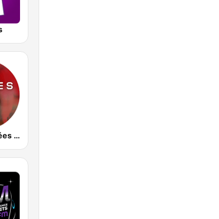
s
Océane Années 80