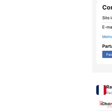
Co
Site 
E-mai
Mettre
Part
Fa
Ra
Rad