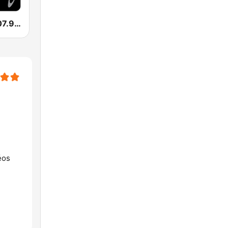
RLM Radio 107.9 FM
éos