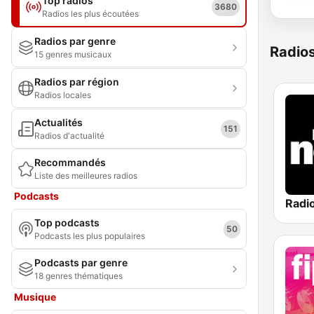
Top radios
3680
Radios les plus écoutées
Radios par genre
Radio
15 genres musicaux
Radios par région
Radios locales
Actualités
151
Radios d'actualité
Recommandés
Liste des meilleures radios
Podcasts
Radi
Top podcasts
50
Podcasts les plus populaires
Podcasts par genre
18 genres thématiques
Musique