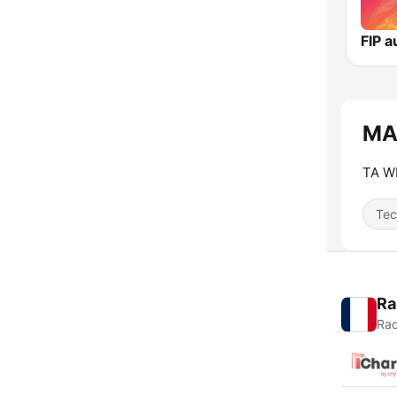
FIP a
MA
TA W
Tec
Ra
Rad