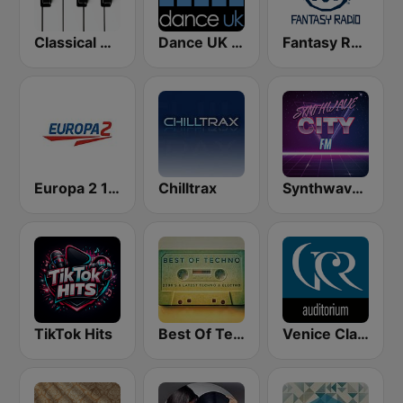
Classical Horizon Radio (International)
Dance UK Radio
Fantasy Radio UK
Europa 2 104.8 FM
Chilltrax
Synthwave City FM
TikTok Hits
Best Of Techno
Venice Classic Radio | VCR Auditorium