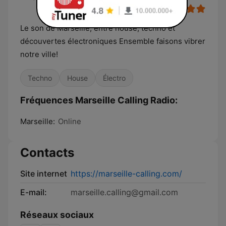
Le son de Marseille, entre house, techno et
découvertes électroniques Ensemble faisons vibrer
notre ville!
Techno
House
Électro
Fréquences Marseille Calling Radio:
Marseille:
Online
Contacts
Site internet
https://marseille-calling.com/
E-mail:
marseille.calling@gmail.com
Réseaux sociaux