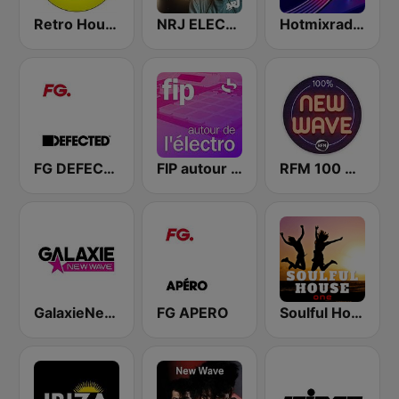
Retro House Belgium
NRJ ELECTRO
Hotmixradio Classic House
FG DEFECTED
FIP autour de l'électro
RFM 100 % New Wave
GalaxieNewWave
FG APERO
Soulful House One