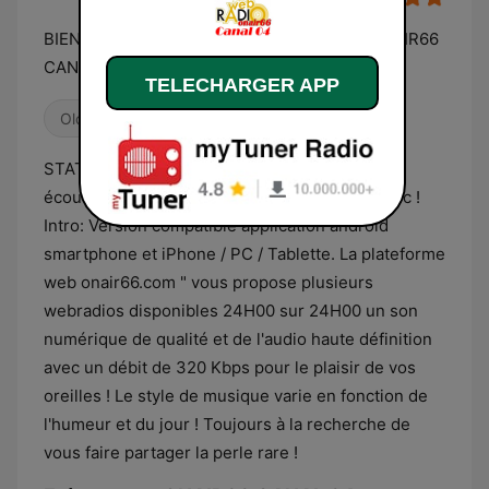
BIENVENUE SUR NOTRE SITE WEBRADIO ONAIR66
CANAL 04
TELECHARGER APP
Old School
Infos internationales
STATION RADIO / ONAIR66 - CANAL 04 Pour
écouter le son clic sur la flèche du player music !
Intro: Version compatible application android
smartphone et iPhone / PC / Tablette. La plateforme
web onair66.com " vous propose plusieurs
webradios disponibles 24H00 sur 24H00 un son
numérique de qualité et de l'audio haute définition
avec un débit de 320 Kbps pour le plaisir de vos
oreilles ! Le style de musique varie en fonction de
l'humeur et du jour ! Toujours à la recherche de
vous faire partager la perle rare !