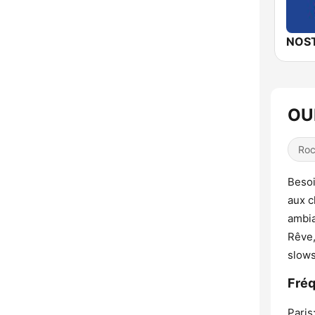
OUI
Ro
Besoi
aux c
ambia
Rêve,
slows
Fréq
Paris