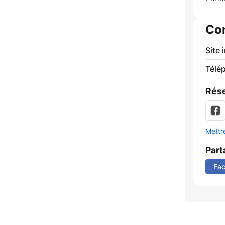
Co
Site 
Télé
Rése
Mettre
Part
Fa