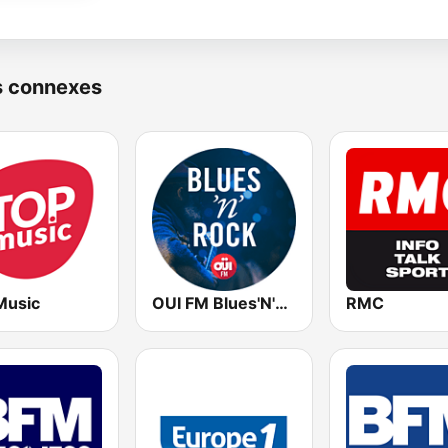
s connexes
Music
OUI FM Blues'N'Rock
RMC