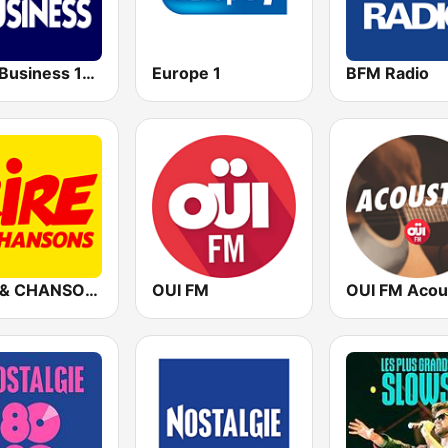
BFM Business 100.8 FM
Europe 1
BFM Radio
RIRE & CHANSONS
OUI FM
OUI FM Acou