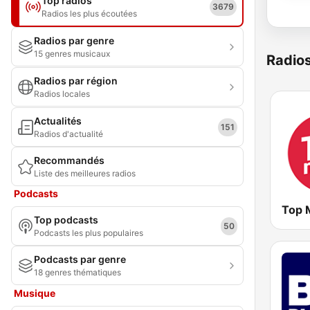
Top radios
3679
Radios les plus écoutées
Radios par genre
15 genres musicaux
Radio
Radios par région
Radios locales
Actualités
151
Radios d'actualité
Recommandés
Liste des meilleures radios
Podcasts
Top 
Top podcasts
50
Podcasts les plus populaires
Podcasts par genre
18 genres thématiques
Musique