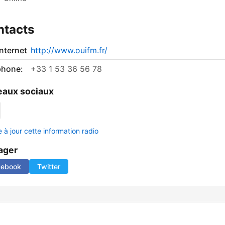
ntacts
internet
http://www.ouifm.fr/
phone:
+33 1 53 36 56 78
aux sociaux
 à jour cette information radio
ager
cebook
Twitter