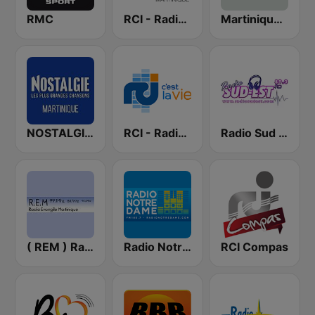
RMC
RCI - Radio Caraïbes International Martinique
Martinique la 1ère
NOSTALGIE MARTINIQUE
RCI - Radio Caraïbes International Guadeloupe
Radio Sud Est
( REM ) Radio Evangile Martinique
Radio Notre Dame
RCI Compas