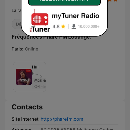
La radio autrement
Détente
Fréquences Phare FM Louange:
Paris:
Online
Humour
PHARE FM - Épisode 30
25 Nov 2021
4 min
Contacts
Site internet
http://pharefm.com
Adresse:
BP 2035 68058 Mulhouse Cedex