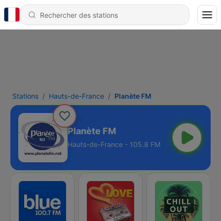
Stations
Hauts-de-France
Planète FM
Planète FM
Hauts-de-France - 105.8 FM