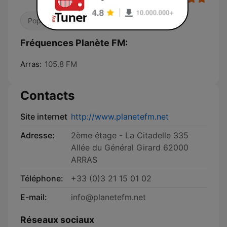
Pop / Top 40
Fréquences Planète FM:
Arras:
105.8 FM
Contacts
Site internet
http://www.planetefm.net
Adresse:
2ème étage - La Citadelle 335
Allée du Général Girard 62000
ARRAS
Téléphone:
+33 (0)3 21 15 01 02
E-mail:
info@planetefm.net
Réseaux sociaux