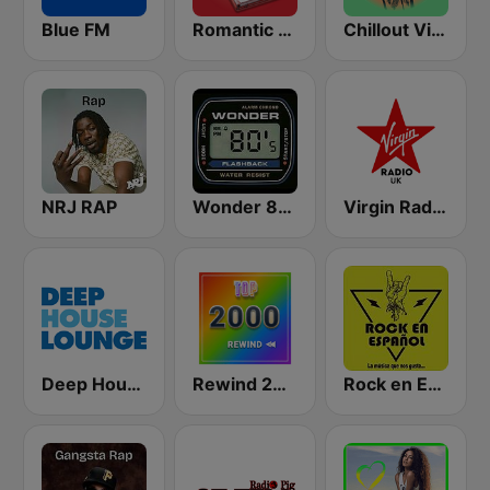
Blue FM
Romantic Vibes
Chillout Vibes
NRJ RAP
Wonder 80's
Virgin Radio UK
Deep House Lounge
Rewind 2000's
Rock en Español Radio