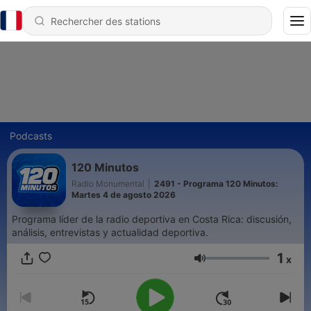
Podcasts
120 Minutos
Radio Monumental
|
2491 - Programa 120 Minutos:
Martes 4 de agosto 2026
Programa líder de la radio deportiva en Costa Rica: discusión,
análisis, entrevistas y actualidad deportiva.
1
x
Volume