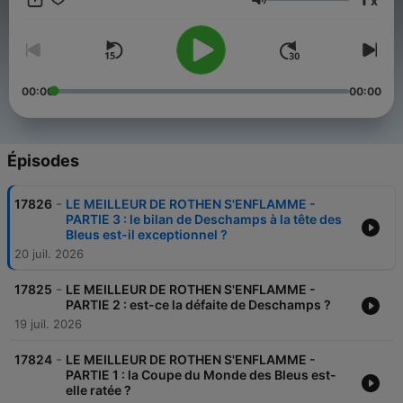
x
Benoit Costil. Et une nouveauté cette saison : Allo Jérôme. Tous
Volume
les joueurs à 18h45, un membre du monde du football
(entraîneur, ancien joueur, consultant, supporter) vient se
confronter à la Dream Team. Cette année, retrouvez également
un nouveau quiz : Tous contre Rothen incarné par Louis
Gerbier.
00:00
00:00
Épisodes
-
17826
LE MEILLEUR DE ROTHEN S'ENFLAMME -
PARTIE 3 : le bilan de Deschamps à la tête des
Bleus est-il exceptionnel ?
20 juil. 2026
-
17825
LE MEILLEUR DE ROTHEN S'ENFLAMME -
PARTIE 2 : est-ce la défaite de Deschamps ?
19 juil. 2026
-
17824
LE MEILLEUR DE ROTHEN S'ENFLAMME -
PARTIE 1 : la Coupe du Monde des Bleus est-
elle ratée ?