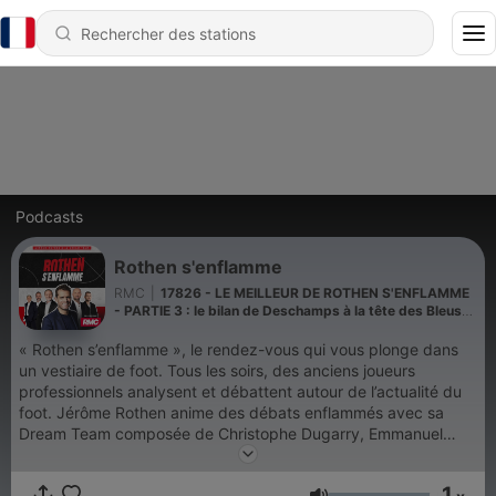
Podcasts
Rothen s'enflamme
RMC
|
17826 - LE MEILLEUR DE ROTHEN S'ENFLAMME
- PARTIE 3 : le bilan de Deschamps à la tête des Bleus
est-il exceptionnel ?
« Rothen s’enflamme », le rendez-vous qui vous plonge dans
un vestiaire de foot. Tous les soirs, des anciens joueurs
professionnels analysent et débattent autour de l’actualité du
foot. Jérôme Rothen anime des débats enflammés avec sa
Dream Team composée de Christophe Dugarry, Emmanuel
Petit, Jean-Michel Larqué, Eric di Meco, Pascal Olmeta, Steve
Savidan et deux recrues : le ballon d'Or Jean-Pierre Papin et
1