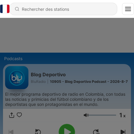
Podcasts
Blog Deportivo
BluRadio
|
10905 - Blog Deportivo Podcast - 2026-8-7
El mejor programa deportivo de radio en Colombia, con todas
las noticias y primicias del fútbol colombiano y de los
deportistas que son protagonistas en el mundo.
1
x
Volume