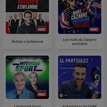
Les nuits du Cazarre
Rothen s'enflamme
enchaîné
L'Intégrale Sport
El Partidazo de COPE