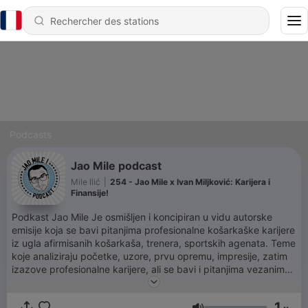
Podcasts
Jao Mile podcast
Mile Ilić
|
254 - Jao Mile x Ivan Miljković: Karijera i
Finansije!
Podkast Jao Mile Je osmišljen i koncipiran u vidu autorske
emisije koja se bavi pitanjima profesionalne košarkaške karijere
iz ugla afirmisanih košarkaša, trenera, sportskih agenata. Teme
koje analiziraju početke, uzore, prvu opremu, impresije, zatim
izazove profesionalne karijere, ali se bavi i pitanjima vezanim
za život posle karijere sa kojima se profesionalni sportista
susreće. Podkast Jao Mile je značajan za promociju i razvoj
1