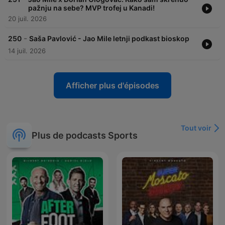
pažnju na sebe? MVP trofej u Kanadi!
20 juil. 2026
-
250
Saša Pavlović - Jao Mile letnji podkast bioskop
14 juil. 2026
Afficher plus d'épisodes
Tout voir
Plus de podcasts Sports