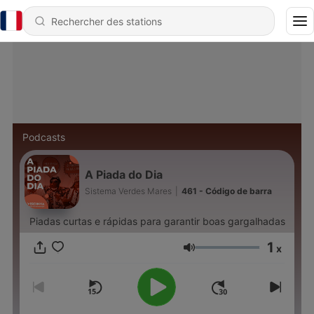
Podcasts
A Piada do Dia
Sistema Verdes Mares
|
461 - Código de barra
Piadas curtas e rápidas para garantir boas gargalhadas
1
x
Volume