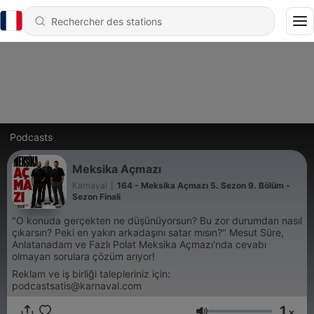
Podcasts
Meksika Açmazı
Karnaval
|
164 - Meksika Açmazı 5. Sezon 9. Bölüm -
Sezon Finali
"O konuda gerçekten ne düşünüyorsun? Bu zor durumdan nasıl
çıkarsın? Peki en yakın arkadaşını satar mısın?" Mesut Süre,
Anlatanadam ve Fazlı Polat Meksika Açmazı'nda cevabı
olmayan sorulara çözüm arıyor!
Reklam ve iş birliği talepleriniz için:
podcastsatis@karnaval.com
1
x