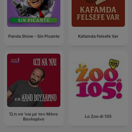
Panda Show - Sin Picante
Kafamda Felsefe Var
Ό,τι να 'ναι με τον Μάνο
Lo Zoo di 105
Βουλαρίνο