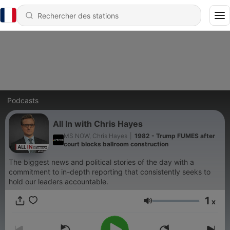
Podcasts
All In with Chris Hayes
MS NOW, Chris Hayes
|
1982 - Trump FUMES after
court blocks ballroom construction
The biggest news and political stories of the day with a
commitment to in-depth reporting that consistently seeks to
hold our leaders accountable.
1
x
Volume