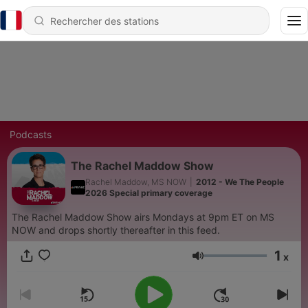
Podcasts
The Rachel Maddow Show
Rachel Maddow, MS NOW
|
2012 - We The People
2026 Special primary coverage
The Rachel Maddow Show airs Mondays at 9pm ET on MS
NOW and drops shortly thereafter in this feed.
1
x
Volume