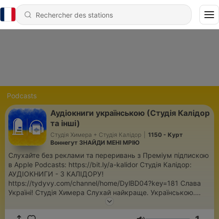
Podcasts
Аудіокниги українською (Студія Калідор
та інші)
Студія Химера + Студія Калідор
|
1150 - Курт
Воннегут ЗНАЙДИ МЕНІ МРІЮ
Слухайте без реклами та переривань з Преміум підпискою
в Apple Podcasts: https://bit.ly/a-kalidor Студія Калідор:
АУДІОКНИГИ - З КАЛІДОРУ!
https://tydyvy.com/channel/home/DylBD04?key=181 Слава
Україні! Студія Химера Слухай найкраще. Українською.
Світові бестселери, класика, фантастика, детективи та
містика українською мовою. Добірні аудіокниги з