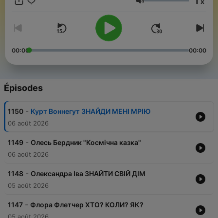
1
x
професійним озвученням від найкращих студій і найкращих
Volume
голосів.
00:00
00:00
Épisodes
-
1150
Курт Воннегут ЗНАЙДИ МЕНІ МРІЮ
06 août 2026
-
1149
Олесь Бердник "Космічна казка"
06 août 2026
-
1148
Олександра Іва ЗНАЙТИ СВІЙ ДІМ
05 août 2026
-
1147
Флора Флетчер ХТО? КОЛИ? ЯК?
05 août 2026