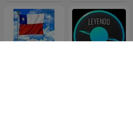
Radioteatros de Chile,
Podcast de Leyendo
Radionovelas Chilenas
Ciencia Ficción