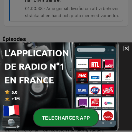
har blivit sämre.
01:00:38 · Arne ger sitt livsråd om att vi behöver
sträcka ut en hand och prata mer med varandra.
Épisodes
-
84
72. Arne 95 år – Om livet som gruvarbetare,
äventyret på Kebnekaise, uppväxten i
Västerbotten, att förlora sin mamma som barn och
våga ställa frågor innan det är försent.
I detta avsnitt möter vi 95-åriga Arne i Kiruna, som delar med sig av personliga minnen från sin barndom utanför Skellefteå, livet i bageriet och sin tid som närstående till hustrun Kerstin. Samtalet rör även historiska expeditioner till Kebnekaise och reflektioner kring naturens betydelse. Utöver de personliga berättelserna analyseras politiska förslag gällande pension och ekonomi för äldre i Ekonomiminuten, samt besöks Riksbyggens Bonum-koncept för seniorboenden. Avsnittet avslutas med Arnes livsråd om vikten av mänsklig kontakt och tacksamhet.
03 août 2026
-
83
71. Johannie 105 år – Om livsvisdom från hennes
farmor, en självförsörjande uppväxt, smugglingen
under krigsåren, lyckan i de små sakerna och att
se en vän i varje människa.
Möt den 105-åriga Johanni i ett djupt samtal om ett långt liv fyllt av både prövningar och visdom. Hon delar med sig av minnen från sin barndom i Norge, flytten till Sverige och de starka upplevelserna under andra världskriget, inklusive smuggling över gränsen samt personliga förluster. Avsnittet utforskar även teman som självförsörjning, entreprenörskap i Sälen och vikten av att finna lyckan i vardagens små ögonblick. Vi får även ett besök hos 60plusbanken där fokus ligger på ekonomiska behov för livshändelser och renoveringar.
TELECHARGER APP
27 juil. 2026
-
82
70. Per 81 år – Om konsten han aldrig vågade