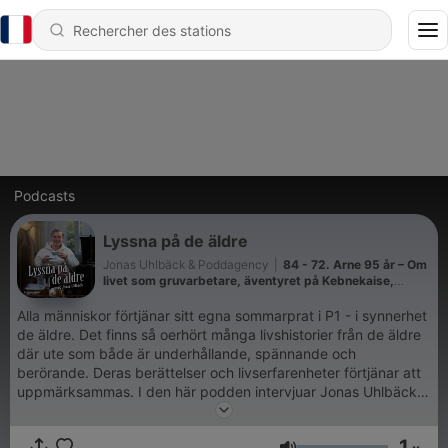
Podcasts
Lyssna på de äldre
Jonas Uhlbäck & Poddagency
|
84 - 72. Arne 95 år – Om
livet som gruvarbetare, äventyret på Kebnekaise,
uppväxten i Västerbotten, att förlora sin mamma som
barn och våga ställa frågor innan det är försent.
Alla människor förtjänar sitt egna sommarprat i P1 - i synnerhet
de äldre. Det finns så oerhört många livshistorier från de äldre
där ute som både är underhållande, spännande och
berörande. Deras berättelser och livserfarenheter förtjänar att
uppmärksammas. I den här podden intervjuar Jonas Uhlbäck
en salig blandning av härliga gäster med den gemensamma
nämnaren att alla är minst 70 år gamla. Samtalen om deras liv
1