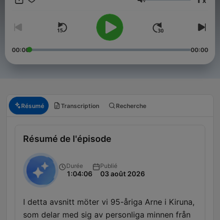
x
är både underhållande och berörande på alla sätt och vis! Här
Volume
får de äldre ett utrymme i podcastens värld som dom inte alls
har idag, samtidigt som de integreras med både sin egen och
de yngre generationerna! Kontakt: hello@jonasuhlback.com
Lyssna på de äldre är en produktion av Poddagency
00:00
00:00
Résumé
Transcription
Recherche
Résumé de l'épisode
Durée
Publié
1:04:06
03 août 2026
I detta avsnitt möter vi 95-åriga Arne i Kiruna,
som delar med sig av personliga minnen från