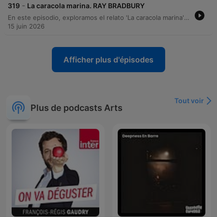
-
319
La caracola marina. RAY BRADBURY
En este episodio, exploramos el relato 'La caracola marina' de Ray Bradbury. Tras una breve introducción a la vida y obra del autor, nos adentramos en la historia de Johnny, un niño enfermo que encuentra en una caracola un portal sensorial hacia el océano. A través del sonido de la caracola, Johnny experimenta la inmensidad del mar, una aventura que trasciende su encierro. El relato culmina cuando su madre, al descubrir el objeto, se ve envuelta en la misma conexión sensorial y profunda con el océano.
15 juin 2026
Afficher plus d'épisodes
Tout voir
Plus de podcasts Arts