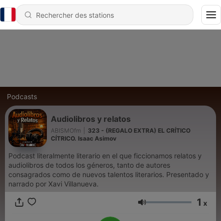
Podcasts
Audiolibros y relatos
ABISMOfm
|
323 - (REGALO EXTRA) EL CRÍTICO
CÍTRICO. Isaac Asimov
Podcast literalmente literario en el que ficcionamos relatos y
audiolibros de todos los géneros, tanto de autores
consagrados como de nuevos talentos literarios. Presentado y
narrado por Xavi Villanueva.
1
x
Volume