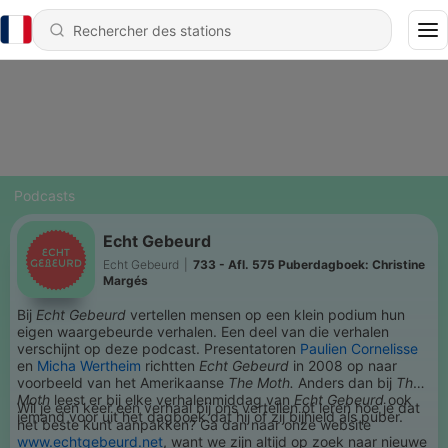
Podcasts
Echt Gebeurd
Echt Gebeurd
|
733 - Afl. 575 Puberdagboek: Christine
Margés
Bij
Echt Gebeurd
vertellen mensen op een klein podium hun
eigen waargebeurde verhalen. Een deel van die verhalen
verschijnt op deze podcast. Presentatoren
Paulien Cornelisse
en
Micha Wertheim
richtten
Echt Gebeurd
in 2008 op naar
voorbeeld van het Amerikaanse
The Moth.
Anders dan bij
The
Moth
leest er bij elke verhalenmiddag van
Echt Gebeurd
ook
Wil je een keer een verhaal bij ons vertellen of leren hoe je dat
iemand voor uit het dagboek dat hij of zij bijhield als puber.
het beste kunt aanpakken? Ga dan naar onze website
www.echtgebeurd.net
, want we zijn altijd op zoek naar nieuwe