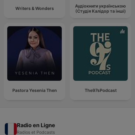
Аудіокниги українською
Writers & Wonders
(Студія Калідор та інші)
Pastora Yesenia Then
The97sPodcast
Radio en Ligne
Radios et Podcasts