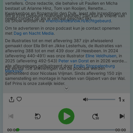
vertellers. Onze redactie, die behalve uit Paulien en Micha
bestaat uit Arianne Hinz, Tom van Rooijen, Renette
Kwakkenbos en Rozemarijn den Dulk, leest alle inzendingen en
Wil je Echt Gebeurd financieel steunen? Dan kun je Vriend van
neemt contact op als je verhaal geschikt lijkt.
de Show worden via
vriendvandeshow.nl/echtgebeurd
.
Om te adverteren in onze podcast kun je contact opnemen
met
Dag en Nacht Media
.
De illustraties tot en met aflevering 387 zijn afwisselend
gemaakt door Ella Bril en Jikke Lesterhuis, de illustraties van
aflevering 388 tot en met 439 door Jill Heesbeen. In 2024
(aflevering 440-491) was onze illustrator
Eline Veldhuisen
, in
2025 (aflevering 492-543)
Peter van Dorst
en in 2026 worden
alle afleveringen geïllustreerd door
Emilio Stoppelenburg
De eerste 150 afleveringen van de podcast werden
Marković
.
gemonteerd door Nicolaas Vrijman. Sinds aflevering 150 zijn
samenstelling en montage in handen van Gijsbert van der Wal.
Eef Prins is onze zakelijk leider.
1
x
Volume
00:00
00:00