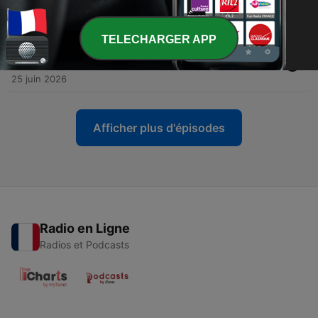
secteur crypto en 2026 – 01/07
Wed, 1 Jul 2026 13:35:03 +0000
TELECHARGER APP
-
1110
BFM Crypto, le Club : Le plateforme Nexo est-elle
crédible et fiable ? – 25/06
25 juin 2026
Afficher plus d'épisodes
Radio en Ligne
Radios et Podcasts