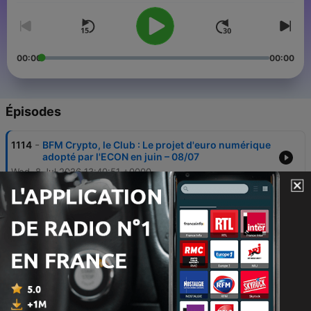
00:00
00:00
Épisodes
-
1114
BFM Crypto, le Club : Le projet d'euro numérique
adopté par l'ECON en juin – 08/07
Wed, 8 Jul 2026 13:40:51 +0000
-
1113
BFM Crypto, le Club : MiCA, un changement de
modèle ? – 07/07
Tue, 7 Jul 2026 13:35:33 +0000
-
1112
BFM Crypto, le Club : Binance, analyse de l'exode
des utilisateurs – 06/07
Mon, 6 Jul 2026 13:41:00 +0000
-
1111
BFM Crypto, le Club : 77 actes criminels liés au