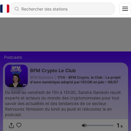
Podcasts
BFM Crypto Le Club
BFM Business
|
1114 - BFM Crypto, le Club : Le projet
d'euro numérique adopté par l'ECON en juin – 08/07
Du lundi au vendredi de 15h à 15h30, Sandra Gandoin reçoit
experts et acteurs du monde des cryptomonnaies pour tout
savoir des actualités et des tendances de ce secteur.
Retrouvez l’émission du lundi au jeudi et réécoutez la en
podcast.
1
x
Volume