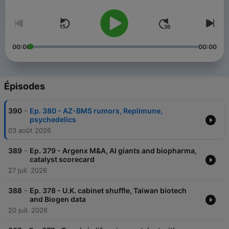
00:00
00:00
Épisodes
-
390
Ep. 380 - AZ-BMS rumors, Replimune,
psychedelics
03 août 2026
-
389
Ep. 379 - Argenx M&A, AI giants and biopharma,
catalyst scorecard
27 juil. 2026
-
388
Ep. 378 - U.K. cabinet shuffle, Taiwan biotech
and Biogen data
20 juil. 2026