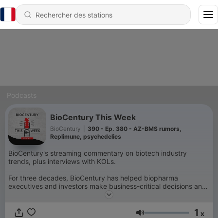
Podcasts
BioCentury This Week
BioCentury
|
390 - Ep. 380 - AZ-BMS rumors,
Replimune, psychedelics
BioCentury's streaming commentary on biotech industry
trends, plus interviews with KOLs.
For three decades, BioCentury has helped biopharma
executives and investors make business-critical decisions and
build larger networks with peers across the innovation
ecosystem.
1
x
Volume