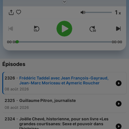
1
x
Volume
00:00
00:00
Épisodes
-
2326
Frédéric Taddeï avec Jean François-Gayraud,
Jean-Marc Moriceau et Aymeric Roucher
08 août 2026
-
2325
Guillaume Pitron, journaliste
08 août 2026
-
2324
Joëlle Chevé, historienne, pour son livre «Les
grandes courtisanes: Sexe et pouvoir dans
l'histoire»