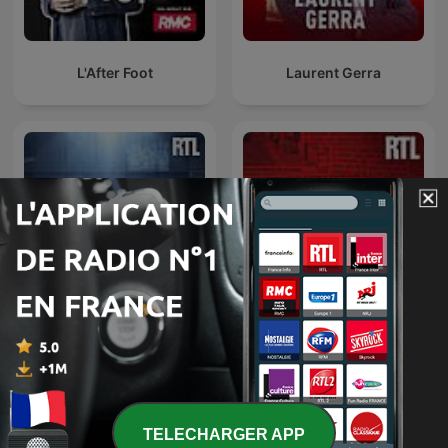
L'After Foot
Laurent Gerra
L’heure du crime : les
Enquêtes criminelles
archives de Jacques
Pradel
TELECHARGER APP