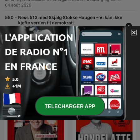
04 août 2026
-
550
Ness 513 med Skjalg Stokke Hougen – Vi kan ikke
kjefte verden til demokrati
Sjalg Stokkehaugen diskuterer utfordringene ved å misjonere vestlige verdier i en multipolar verden, der land som India og Kina representerer alternative maktsentre. Han argumenterer for at en slik tilnærming kan virke imperialistisk og fremmedgjørende, og peker på behovet for å fokusere mer på interesser og pragmatiske samarbeid. Samtalen utforsker spenningen mellom realpolitikk og forsvar av menneskerettigheter, med fokus på viktigheten av å bygge sterke institusjoner og ytringsfrihet. Det legges vekt på behovet for å sikre egne demokratier og en mer diplomatisk tilnærming til land som India fremfor kritikk.
02 août 2026
Afficher plus d'épisodes
Tout voir
Plus de podcasts Actualités
TELECHARGER APP