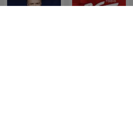
The Last Word with
Gość Radia ZET
Lawrence O’Donnell
飯田浩司のOK! Cozy up！