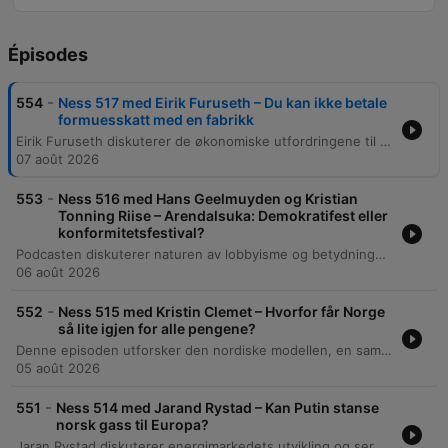
Épisodes
-
554
Ness 517 med Eirik Furuseth – Du kan ikke betale
formuesskatt med en fabrikk
Eirik Furuseth diskuterer de økonomiske utfordringene til møbelprodusenten Vestre, med særlig fokus på hvordan det norske skattesystemet, inkludert formuesskatt og utbytteskatt, presser familieeide bedrifter. Det argumenteres for at dagens regime tvinger eiere til å tappe selskaper for kapital for å møte personlige skatteforpliktelser, noe som svekker konkurransekraften. Segmentet belyser også trusselen fra tollbarrierer og behovet for mer konkurransedyktige vilkår for norsk næringsutvikling. Episoden inneholder også en presisering fra Vestre AS angående de økonomiske rammene for selskapets investeringer.
07 août 2026
-
553
Ness 516 med Hans Geelmuyden og Kristian
Tonning Riise – Arendalsuka: Demokratifest eller
konformitetsfestival?
Podcasten diskuterer naturen av lobbyisme og betydningen av Arendalsuka som en politisk møteplass. Deltakerne debatterer om lobbyvirksomhet er en mistenkelig praksis eller en nødvendig kilde til spesialisert informasjon for beslutningstakere, samt hvordan behovet for status og makt skaper gruppepress og allianser. Samtalen utforsker videre forholdet mellom politikk og næringsliv, med fokus på hvordan selskaper som Statkraft og Equinor påvirker energipolitikken. Det diskuteres også maktstrukturer i det korporative systemet, betydningen av emosjonelle beslutningsprosesser, og utfordringene ved lukkede lobbyprosesser.
06 août 2026
-
552
Ness 515 med Kristin Clemet – Hvorfor får Norge
så lite igjen for alle pengene?
Denne episoden utforsker den nordiske modellen, en samfunnsmodell preget av liberale demokratier, markedsøkonomi og universelle velferdsordninger. Samtalen belyser de politiske avveiningene mellom frihet og likhet, samt betydningen av trepartsmodellen og høy tillit i det norske samfunnet. Videre diskuteres den norske modellens utvikling fra en regulert økonomi på 1970-tallet til en mer liberalisert markedsøkonomi. Episoden adresserer bekymringer knyttet til ineffektiv ressursbruk i offentlig sektor, risikoen for lav produktivitetsvekst og hvordan oljeformuen kan ha bidratt til en ekspansjon av staten som utfordrer fremtidig innovasjon og talentutvikling.
05 août 2026
-
551
Ness 514 med Jarand Rystad – Kan Putin stanse
norsk gass til Europa?
Jaran Rystad diskuterer energimarkedets utvikling og ser for seg lavere oljepriser grunnet økt kapasitet og strategiske løsninger i land som Kina og Saudi-Arabia. Han belyser hvordan nye rørledninger og alternative transportveier reduserer risikoen knyttet til Hormuz-stredet, selv om raffinerier for øyeblikket opplever flaskehalser. Videre diskuteres stabiliteten i det globale energimarkedet. Til tross for geopolitiske spenninger i Midtøsten og potensielle trusler mot norske gassrørledninger, forblir tilgangen relativt robust. Økte LNG-import, batterilagring og strategisk hedging blant amerikanske produsenter har bidratt til å forhindre en gjentakelse av energikrisen i 2022.