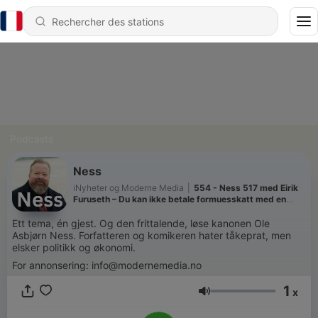
Podcasts
Ness
iNyheter og Moderne Media
|
554 - Ness 517 med Eirik
Furuseth – Du kan ikke betale formuesskatt med en
fabrikk
Ett tema, én gjest. Og den frittalende, løse kanonen Ole
Asbjørn Ness. Forfatteren og komikeren hater tåkeprat, men
elsker politikk og økonomi.
For annonsering: info@modernemedia.no
1
x
Volume