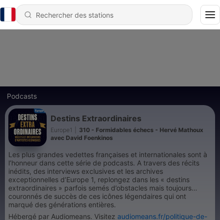
Podcasts
Destins Extraordinaires
Europe1
|
310 - Formidables échecs - Hervé Mathoux
avec David Foenkinos
Les plus grandes vedettes françaises et internationales sont à
l’honneur dans cette série de podcasts. A travers des récits
inédits, des interviews exclusives et les archives
exceptionnelles d’Europe 1, replongez dans les « destins
extraordinaires » parfois semés d’obstacles mais toujours
couronnés de succès de ces icônes légendaires qui ont
marqué des générations entières.
Hébergé par Audiomeans. Visitez
audiomeans.fr/politique-de-