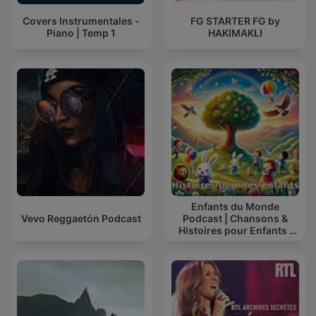
Covers Instrumentales -
FG STARTER FG by
Piano | Temp 1
HAKIMAKLI
Enfants du Monde
Vevo Reggaetón Podcast
Podcast | Chansons &
Histoires pour Enfants |
Contes & Comptines
Ludiques 2025 |
Apprendre à Chanter
Compte