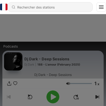
Podcasts
Dj Dark - Deep Sessions
Dj Dark
|
188 - L'amour (February 2025)
Dj Dark - Deep Sessions
1
x
Volume