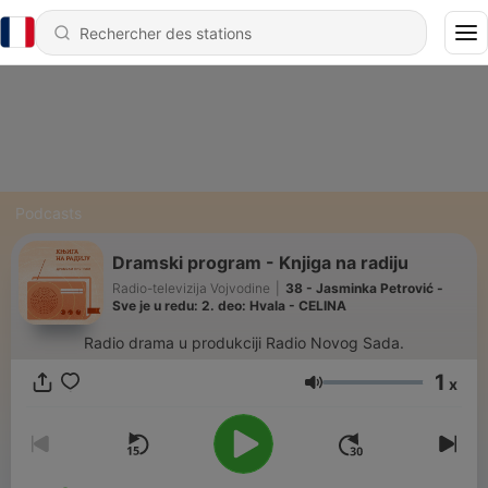
Podcasts
Dramski program - Knjiga na radiju
Radio-televizija Vojvodine
|
38 - Jasminka Petrović -
Sve je u redu: 2. deo: Hvala - CELINA
Radio drama u produkciji Radio Novog Sada.
1
x
Volume