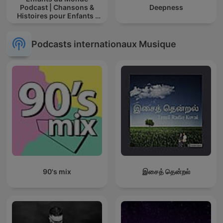
Podcast | Chansons &
Deepness
Histoires pour Enfants |
Contes & Comptines
Ludiques 2025 |
Apprendre à Chanter
Podcasts internationaux Musique
Compte
90's mix
இசைத் தென்றல்