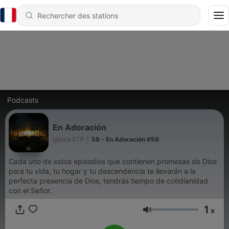
Podcasts
En Adoración
Iglesia ETP
|
58 - En Adoración #59
Cada uno de estos episodios que contienen promesas de Dios
para tu vida, tu hogar y tu descendencia te llevarán a la
perfecta presencia de Dios, tendrás tiempo de cotidianidad
con el Señor.
1
x
Volume