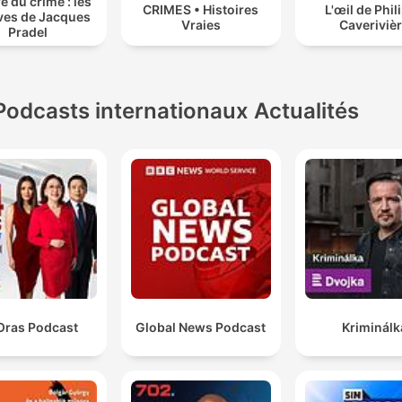
e du crime : les
CRIMES • Histoires
L'œil de Phil
ves de Jacques
Vraies
Caveriviè
Pradel
Podcasts internationaux Actualités
Oras Podcast
Global News Podcast
Kriminálk