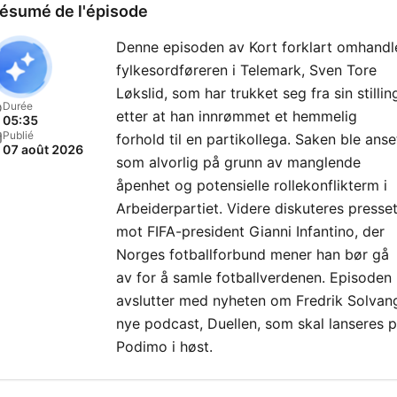
ésumé de l'épisode
Denne episoden av Kort forklart omhandl
fylkesordføreren i Telemark, Sven Tore
Løkslid, som har trukket seg fra sin stillin
Durée
etter at han innrømmet et hemmelig
05:35
Publié
forhold til en partikollega. Saken ble anse
07 août 2026
som alvorlig på grunn av manglende
åpenhet og potensielle rollekonflikterm i
Arbeiderpartiet. Videre diskuteres presse
mot FIFA-president Gianni Infantino, der
Norges fotballforbund mener han bør gå
av for å samle fotballverdenen. Episoden
avslutter med nyheten om Fredrik Solvan
nye podcast, Duellen, som skal lanseres 
Podimo i høst.