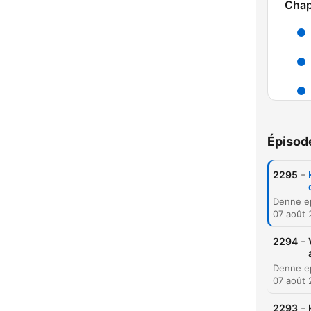
Chap
C
Mome
Épisod
-
2295
07 août
-
2294
07 août
-
2293