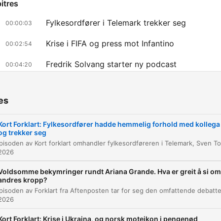
itres
Fylkesordfører i Telemark trekker seg
00:00:03
Krise i FIFA og press mot Infantino
00:02:54
Fredrik Solvang starter ny podcast
00:04:20
liquez sur un chapitre pour y accéder directement
nts clés
es
Det handler jo da om manglende åpenhet, fordi de ha
Kort Forklart: Fylkesordfører hadde hemmelig forhold med kollega
og trekker seg
holdt forholdet skjult.
00:01:41 · Forklaring på hvorfor forholdet mellom
 2026
fylkesordføreren og hans kollega ble sett på som en alvorlig s
Voldsomme bekymringer rundt Ariana Grande. Hva er greit å si om
andres kropp?
Så mener fortsatt Norges fotballforbund at han bør 
 2026
av.
00:03:03 · Om situasjonen rundt FIFA-president Gianni Infanti
Kort Forklart: Krise i Ukraina, og norsk moteikon i pengenød