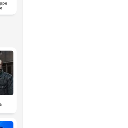
ippe
re
a