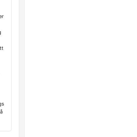
er
g
tt
t
gs
på