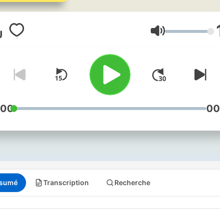
Aftenpostens journalister g
deg en rask oppdatering o
hjelper deg med å forstå
Volume
hvordan ting henger samm
Forklart er gratis, finnes ov
og er én av landets største
podkaster. Har du spørsmål
eller tilbakemeldinger? Ta
:00
00
kontakt på
forklart@aftenposten.no
sumé
Transcription
Recherche