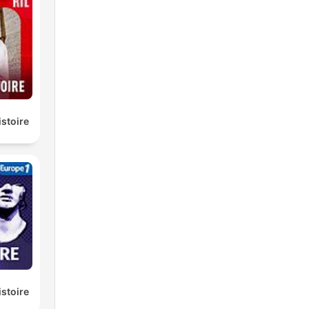
istoire
istoire