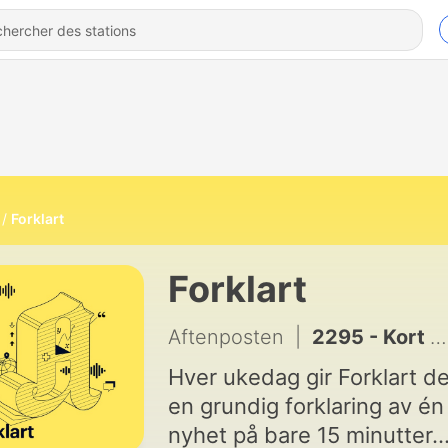
Forklart
Forklart
Aftenposten
|
2295 - Kort Forklart: Fylkesordfører hadde hemmelig forhold med kollega og trekker seg
Hver ukedag gir Forklart d
en grundig forklaring av én
nyhet på bare 15 minutter.