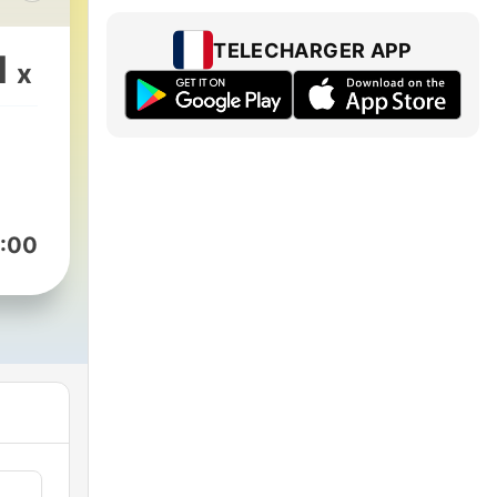
ir
g
TELECHARGER APP
1
x
en.
eralt
:00