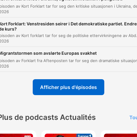
og behovet for ny ledelse.
 2026
Den skal heter Duellen og ta utgangspunkt i den brei
Kort Forklart: Venstresiden seirer i Det demokratiske partiet. Endre
kategorien aktuelle samfunnsspørsmål.
de kurs?
Denne episoden av Kort forklart tar for seg de politiske ettervirkningene av Abdul El-Sayeds seier i demokratenes nominasjonsvalg i Michigan. Diskusjonen belyser spenningen mellom den pro
00:04:23 · Informasjon om Fredrik Solvangs kommende podca
 2026
prosjekt.
Migrantstormen som avslørte Europas svakhet
 2026
Afficher plus d'épisodes
Plus de podcasts Actualités
Tou