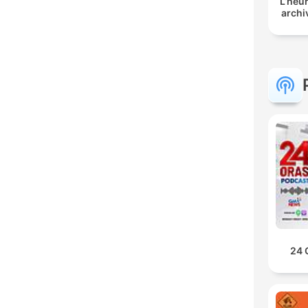
L’heur
archi
24 