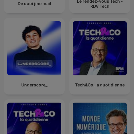
Le rendez-vous Tech -
De quoi jme mail
RDV Tech
Underscore_
Tech&Co, la quotidienne