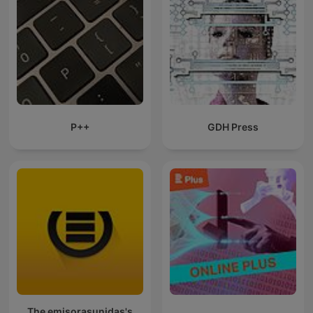
P++
GDH Press
The emisorasunidas's