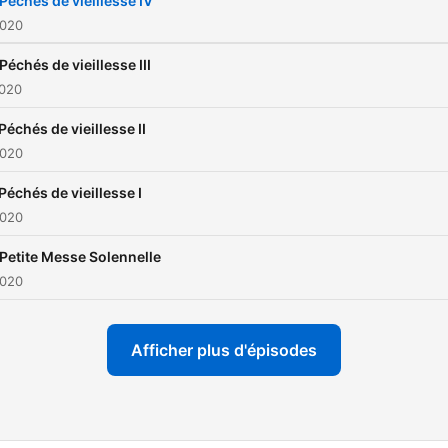
Péchés de vieillesse IV
Mangani, Riccardo Pecci,
2020
Simone Caputo e Francesc
Péchés de vieillesse III
Ermini Polacci. Alcuni di lor
2020
hanno partecipato all’edizi
Péchés de vieillesse II
critica delle opere di Rossin
2020
per la Fondazione di Pesar
Casa Ricordi. E accanto all
Péchés de vieillesse I
2020
opere sono presi in esame
anche i capolavori di music
Petite Messe Solennelle
sacra (Stabat mater e Petit
2020
Messe Solennelle), le Soir
musicales e i Pechés de
Afficher plus d'épisodes
vieillesse. Questi ultimi so
presentati da Alessandro
Marangoni, pianista e mas