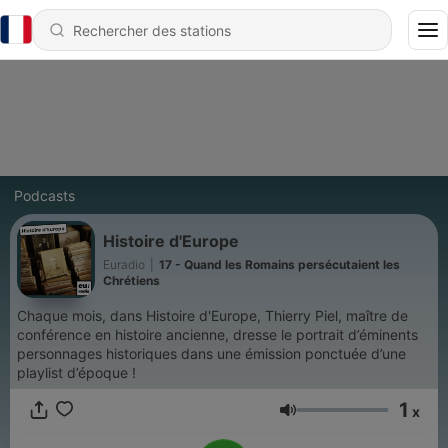
Podcasts
Histoire d'Europe
Euradio
|
17 - Quand les Romains persécutaient les
Chrétiens
Chaque mois, dans Histoire d'Europe, Thierry Piel, maître de
conférence en histoire ancienne, dresse le portrait d’éminents
personnages historiques dans une émission ponctuée d’une
playlist d’époque !
1
x
Volume