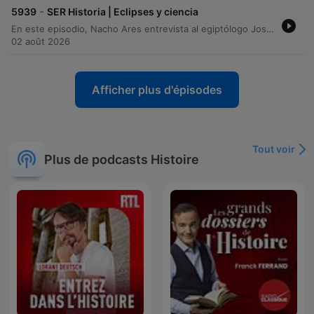
-
5939
SER Historia | Eclipses y ciencia
En este episodio, Nacho Ares entrevista al egiptólogo José Luis sobre la arqueoastronomía, explorando cómo las civilizaciones antiguas utilizaban la observación de los astros para fines religiosos y agrarios en monumentos como Stonehenge o las taulas de Menorca. Se analizan los métodos científicos para estudiar estas alineaciones y la evolución del conocimiento astronómico, desde los presagios antiguos hasta hitos modernos como la confirmación de la relatividad mediante eclipses. Posteriormente, el físico Pablo Arias rinde homenaje al legado de Carl Sagan y su impacto en la divulgación científica. El programa también aborda conceptos de cosmología, la importancia de la espectroscopía en el descubrimiento del helio y la expectativa por el eclipse solar que ocurrirá en Palencia en agosto de 202<0xC2>6.
02 août 2026
Afficher plus d'épisodes
Tout voir
Plus de podcasts Histoire