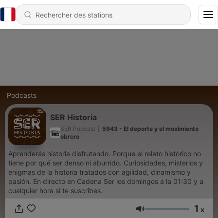
Podcasts
SER Historia
SER Podcast
|
5943 - El deporte y el movimiento
obrero
Aprenderás historia disfrutando. Porque el relato histórico no
tiene por qué ser denso ni aburrido. Curiosidades, misterios y
enigmas de la historia tratados con agilidad, dinamismo y
pasión. En directo en Cadena Ser los domingos a la 01:30 y a
cualquier hora si te suscribes.
1
x
Volume