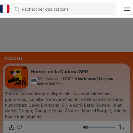
Podcasts
Humor en la Cadena SER
SER Podcast
|
9747 - A las bravas | Mejores
momentos (II)
Todo el humor siempre disponible. Los contenidos más
gamberros, canallas e irreverentes de la SER con los mejores
humoristas: David Broncano, Silvia Abril, Berto Romero, Juan
Carlos Ortega, Quequé, Henar Álvarez, Manuel Burque, Valeria
Ros o Buenafuente.
1
x
Volume