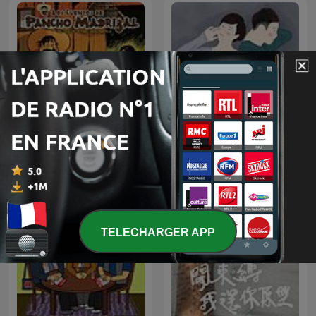
Pancho Madrigal
小潘&寶拉
TELECHARGER APP