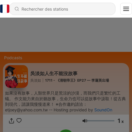
Podcasts
吳淡如人生不能沒故事
吳淡如
|
1711 - 《清朝帝王》EP27 — 李蓮英出場
如果沒有故事，人類世界只是荒涼的沙漠，而我們只是繁忙的工
蟻。 作文能力來自於聽故事，生命力也可以從故事中汲取！從古典
到現代，請讓我慢慢道來！ ※合作邀約請洽：
etjoey@yahoo.com.tw -- Hosting provided by
SoundOn
1
x
Volume